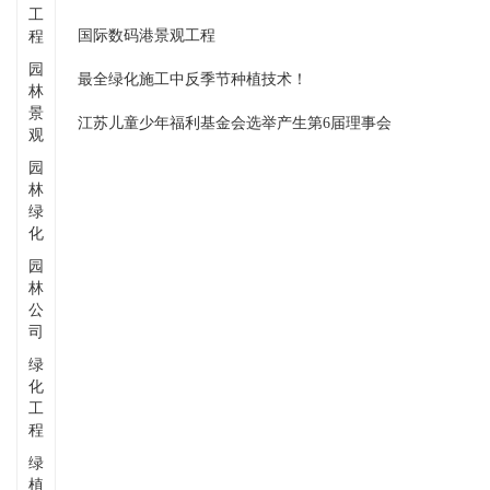
工
国际数码港景观工程
程
园
最全绿化施工中反季节种植技术！
林
景
江苏儿童少年福利基金会选举产生第6届理事会
观
园
林
绿
化
园
林
公
司
绿
化
工
程
绿
植