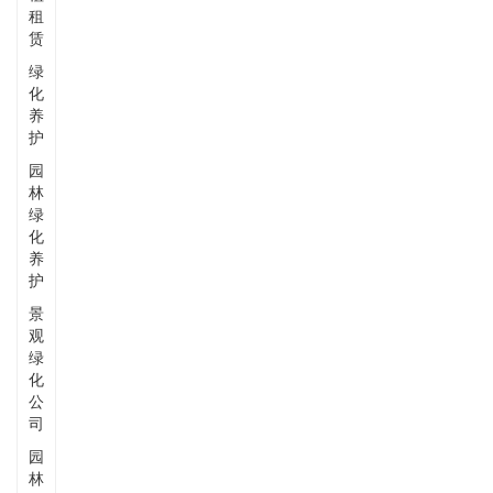
租
赁
绿
化
养
护
园
林
绿
化
养
护
景
观
绿
化
公
司
园
林