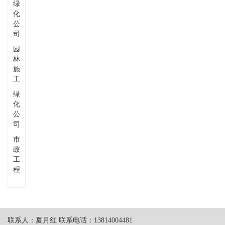
绿
化
公
司
园
林
施
工
绿
化
公
司
市
政
工
程
联系人：夏月红 联系电话：13814004481