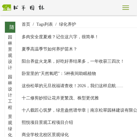
首页
Tags列表
绿化养护
随
多肉安全度夏难？记住这六字，很简单！
园
机
林
标
夏季高温季节如何养护苗木？
景
观
签
阳台养盆火龙果，好吃好养结果多，一年收获三四次！
设
计
卧室里的“天然氧吧”：5种夜间助眠植物
园
林
这份松翠的元旦祝福请查收！2026，我们这样启航......
设
计
十二修剪妙招让花卉更繁茂、株型更优雅
工
程
景
熙悦项目景观工程项目介绍
观
绿
商业学校北校区景观绿化
化