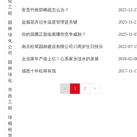
化
工
富贵竹根部稀疏怎么办？
2025-12-2
程
盆栽花卉过冬温度管理是关键
2025-11-2
园
林
你的苗圃正面临着哪些竞争威胁？
2025-11-0
绿
化
南京松翠园林建设有限公司15周岁生日快乐
2022-07-1
公
司
企业家年产值上亿！心系家乡涟水的发展
2018-02-0
园
林
感恩十年松翠有我
2017-11-1
绿
化
<
1
2
>
市
政
工
程
绿
植
租
赁