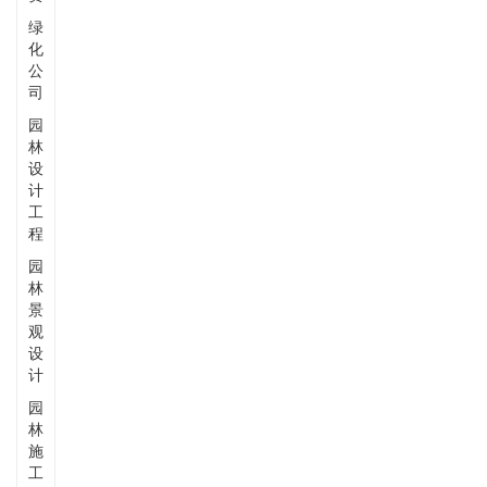
绿
化
公
司
园
林
设
计
工
程
园
林
景
观
设
计
园
林
施
工