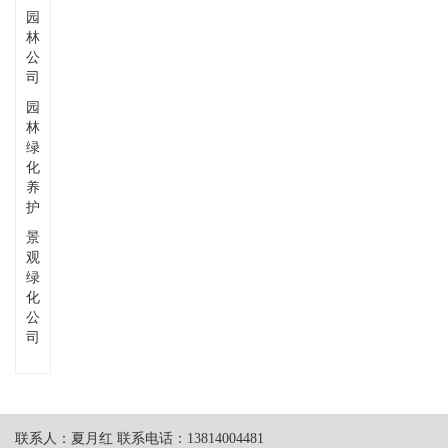
园
林
公
司
园
林
绿
化
养
护
景
观
绿
化
公
司
联系人：夏月红 联系电话：13814004481