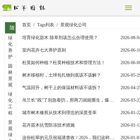
首页
Tags列表
景观绿化公司
随
培育绿化苗木 除草剂该怎么合理使用？
2026-08-0
绿
机
化
标
室内花卉七大养护原则
2026-06-1
养
护
签
杜英如何种植？杜英种植技术和管理方法！
2026-06-0
园
林
树木移植时，土球包扎物到底该不该解？
2026-05-2
景
观
气温回升，树干上的保温材料该不该拆？
2026-04-2
绿
吊兰长“残”了别急着扔，剪两刀就能重生，爆盆快得惊人
2026-03-2
化
工
城市树木修剪从技术到理念的深度变革
2026-01-2
程
景
花卉苗木抗雪防冻技术措施
2026-01-1
观
绿
这份松翠的元旦祝福请查收！2026，我们这样启航......
2026-01-0