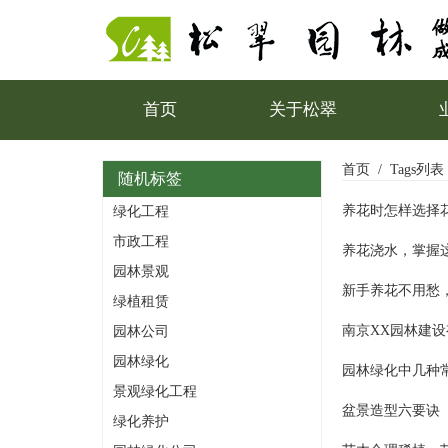
首页
关于松翠
首页
Tags列表
随机标签
养花时怎样选择
绿化工程
市政工程
养花浇水，掌握
园林景观
新手养花不用愁，
绿植租赁
南京XX园林建
园林公司
园林绿化
园林绿化中几种
景观绿化工程
盆景造型六要诀
绿化养护