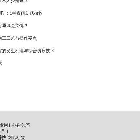
苗木人少走弯路
吧”：5种夜间助眠植物
何通风是关键？
施工工艺与操作要点
害的发生机理与综合防寒技术
我
园1号楼401室
5号-1
养护
网站标签