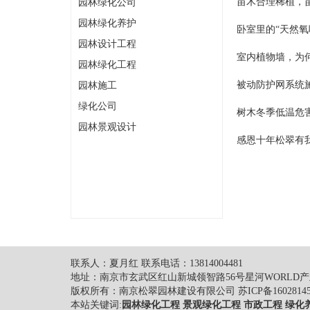
苗木合理稀植，
园林绿化公司
园林绿化养护
卧室里的“天然氧
园林设计工程
室内植物墙，为
园林绿化工程
被动防护网系统
园林施工
绿化公司
树木冬季低温危
园林景观设计
感恩十年松翠有
联系人：夏月红 联系电话：13814004481
地址：南京市玄武区红山新城领智路56号星河WORLD产业
版权所有：南京松翠园林建设有限公司
苏ICP备1602814
本站关键词:
园林绿化工程
景观绿化工程
市政工程
绿化