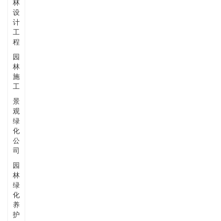
林
设
计
工
程
园
林
施
工
景
观
绿
化
公
司
园
林
绿
化
养
护