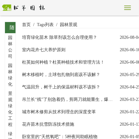
首页
Tags列表
园林景观
随
培育绿化苗木 除草剂该怎么合理使用？
2026-08-0
园
机
林
标
室内花卉七大养护原则
2026-06-1
公
司
签
杜英如何种植？杜英种植技术和管理方法！
2026-06-0
园
林
树木移植时，土球包扎物到底该不该解？
2026-05-2
绿
化
气温回升，树干上的保温材料该不该拆？
2026-04-2
景
吊兰长“残”了别急着扔，剪两刀就能重生，爆盆快得惊人
2026-03-2
观
绿
城市树木修剪从技术到理念的深度变革
2026-01-2
化
工
花卉苗木抗雪防冻技术措施
2026-01-1
程
绿
卧室里的“天然氧吧”：5种夜间助眠植物
2026-01-0