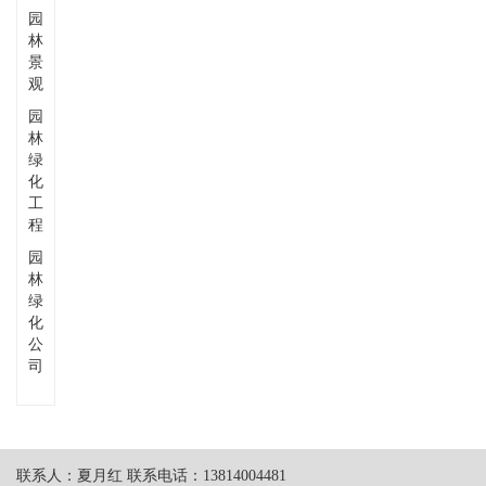
园
林
景
观
园
林
绿
化
工
程
园
林
绿
化
公
司
联系人：夏月红 联系电话：13814004481