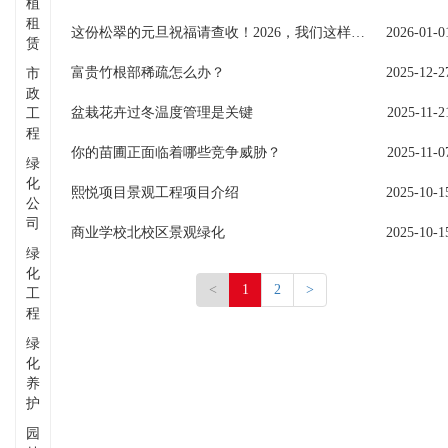
植
租
这份松翠的元旦祝福请查收！2026，我们这样启航......
2026-01-0
赁
富贵竹根部稀疏怎么办？
2025-12-2
市
政
盆栽花卉过冬温度管理是关键
2025-11-2
工
程
你的苗圃正面临着哪些竞争威胁？
2025-11-0
绿
化
熙悦项目景观工程项目介绍
2025-10-1
公
司
商业学校北校区景观绿化
2025-10-1
绿
化
<
1
2
>
工
程
绿
化
养
护
园