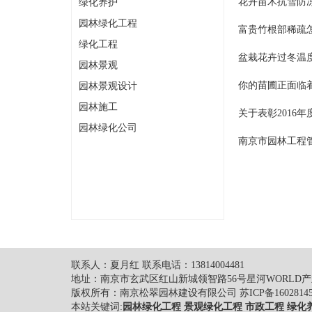
花卉苗木抗雪防
绿化养护
园林绿化工程
富贵竹根部稀疏
绿化工程
盆栽花卉过冬温
园林景观
你的苗圃正面临
园林景观设计
园林施工
关于表彰2016
园林绿化公司
南京市园林工程管
联系人：夏月红 联系电话：13814004481
地址：南京市玄武区红山新城领智路56号星河WORLD产业
版权所有：南京松翠园林建设有限公司
苏ICP备1602814
本站关键词:
园林绿化工程
景观绿化工程
市政工程
绿化