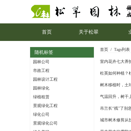
首页
关于松翠
首页
Tags列表
随机标签
室内花卉七大养
园林公司
市政工程
杜英如何种植？
园林设计工程
树木移植时，土
园林绿化
气温回升，树干
绿植租赁
景观绿化工程
吊兰长“残”了
绿化公司
城市树木修剪从
景观绿化公司