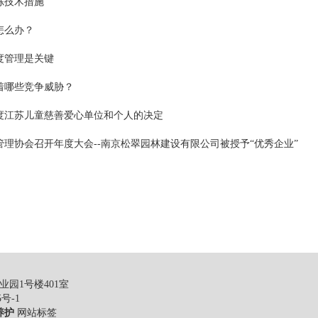
冻技术措施
怎么办？
度管理是关键
着哪些竞争威胁？
年度江苏儿童慈善爱心单位和个人的决定
理协会召开年度大会--南京松翠园林建设有限公司被授予“优秀企业”
园1号楼401室
5号-1
养护
网站标签