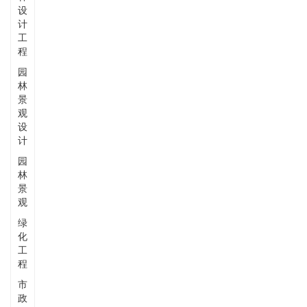
设
计
工
程
园
林
景
观
设
计
园
林
景
观
绿
化
工
程
市
政