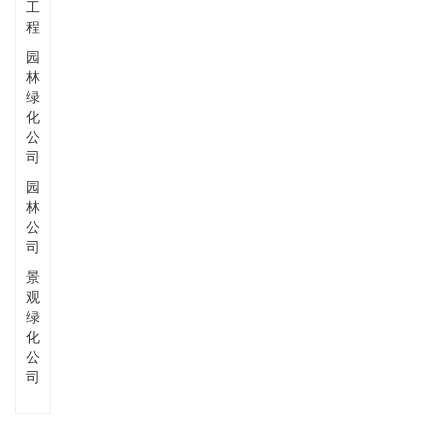
工
程
园
林
绿
化
公
司
园
林
公
司
景
观
绿
化
公
司