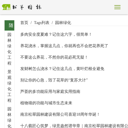
首页
Tags列表
园林绿化
随
多肉安全度夏难？记住这六字，很简单！
园
机
林
标
养花浇水，掌握这几点，你就再也不会把花养死了
绿
化
签
不要这么养花，不然你的花必死无疑！
工
程
发财树怎么浇水？记住这几点，黄叶烂根全避免
景
观
别让你的心急，毁了花草的“复苏大计”
绿
化
芦荟的多功能应用与家庭实用指南
工
程
植物墙的功能与城市生态未来
园
南京松翠园林建设有限公司喜迎18周年华诞！
林
绿
化