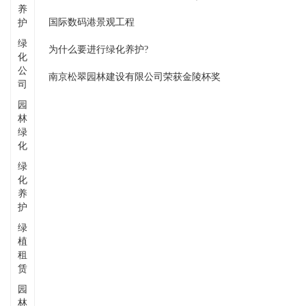
养
国际数码港景观工程
护
绿
为什么要进行绿化养护?
化
公
南京松翠园林建设有限公司荣获金陵杯奖
司
园
林
绿
化
绿
化
养
护
绿
植
租
赁
园
林