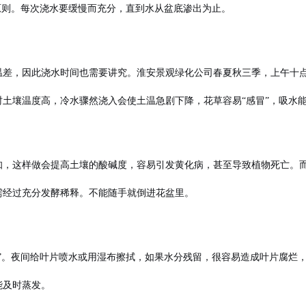
原则。每次浇水要缓慢而充分，直到水从盆底渗出为止。
温差，因此浇水时间也需要讲究。
淮安景观绿化公司
春夏秋三季，上午十
时土壤温度高，冷水骤然浇入会使土温急剧下降，花草容易“感冒”，吸水
知，这样做会提高土壤的酸碱度，容易引发黄化病，甚至导致植物死亡。
需经过充分发酵稀释。不能随手就倒进花盆里。
”。夜间给叶片喷水或用湿布擦拭，如果水分残留，很容易造成叶片腐烂
能及时蒸发。