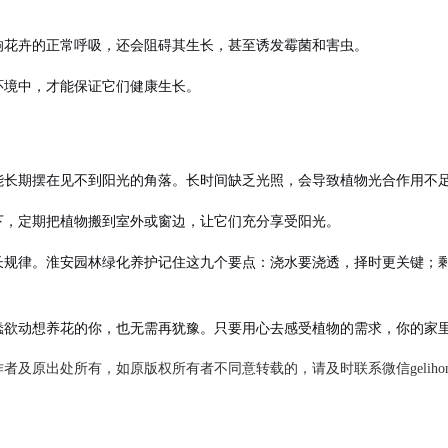
响花卉的正常呼吸，还会阻碍其生长，甚至诱发霉菌和害虫。
环境中，才能保证它们健康生长。
能长期摆在见不到阳光的角落。长时间缺乏光照，会导致植物光合作用不
下，定期把植物搬到室外或窗边，让它们充分享受阳光。
长规律。
淮安园林绿化养护
记住这九个要点：
浇水要浇透，择时更关键；
欲动想养花的你，也无需再犹豫。只要用心去感受植物的需求，你的家里
及原出处所有，如原版权所有者不同意转载的，请及时联系微信geliho