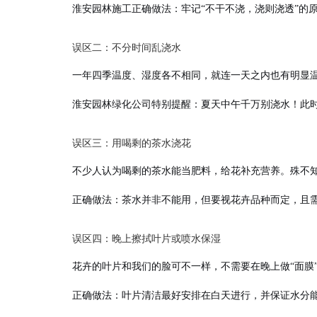
淮安园林施工
正确做法
：牢记“不干不浇，浇则浇透”的
误区二：不分时间乱浇水
一年四季温度、湿度各不相同，就连一天之内也有明显
淮安园林绿化公司
特别提醒
：夏天中午千万别浇水！此
误区三：用喝剩的茶水浇花
不少人认为喝剩的茶水能当肥料，给花补充营养。殊不
正确做法
：茶水并非不能用，但要视花卉品种而定，且
误区四：晚上擦拭叶片或喷水保湿
花卉的叶片和我们的脸可不一样，不需要在晚上做“面膜
正确做法
：叶片清洁最好安排在白天进行，并保证水分