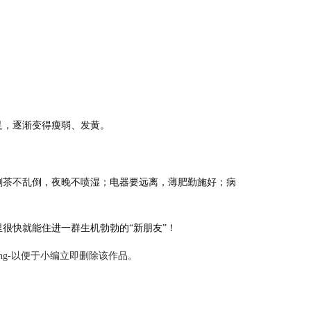
足，逐渐变得瘦弱、发黄。
剩茶不乱倒，夜晚不喷湿；电器要远离，薄肥勤施好；病
很快就能住进一群生机勃勃的“新朋友”！
ng-以便于小编立即删除该作品。