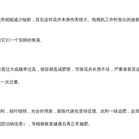
机旁就能减少辐射，其实这对花卉本身伤害很大。电视机工作时发出的放
给它们一个安静的角落。
度过大或频率过高，很容易造成肥害，导致花卉长势不佳，严重者甚至会
要一次过量。
病时，枝叶细弱，光合作用差，新陈代谢也变得迟缓。此时一味追肥，反
或防治病虫害），等植株恢复健康后再正常施肥。