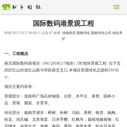
国际数码港景观工程
时间:2025-10-15 09:08:11 点击:87 标签:
绿植租赁
园林绿化
园林绿化公司
绿化养
护
一、工程概况
南京国际数码港项目（NO.2018G17地块）DE地块景观工程: 位于玄
武区红山街道红山路与华跃路交叉口,本项目景观绿化总面积19150
㎡。
项目主要内容有：
景观部分：道路和广场石材铺装、台阶、木平台、座凳、园林小
品、景墙、廊架、水景等。
绿化部分：栽植乔灌木：榉树、朴树、乌桕、香樟、银杏、杨梅、
桂花、鸡爪槭、北美海棠、日本早樱、红枫等；栽植地被植物：红
花继木、金森女贞、海桐、春鹃、夏鹃、龟甲冬青、时令花卉等。